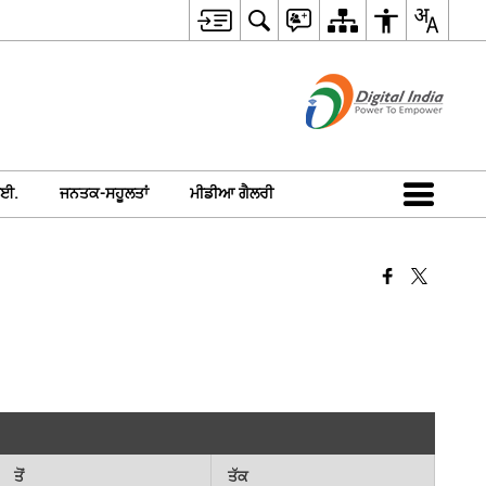
ਈ.
ਜਨਤਕ-ਸਹੂਲਤਾਂ
ਮੀਡੀਆ ਗੈਲਰੀ
ਤੋਂ
ਤੱਕ