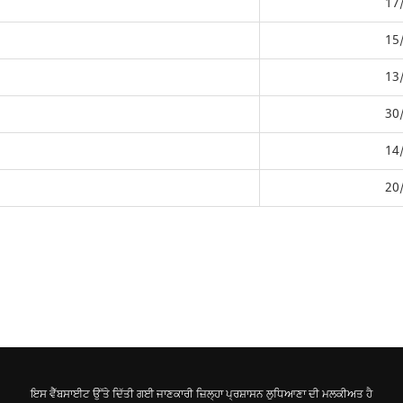
17
15
13
30
14
20
ਇਸ ਵੈੱਬਸਾਈਟ ਉੱਤੇ ਦਿੱਤੀ ਗਈ ਜਾਣਕਾਰੀ ਜ਼ਿਲ੍ਹਾ ਪ੍ਰਸ਼ਾਸਨ ਲੁਧਿਆਣਾ ਦੀ ਮਲਕੀਅਤ ਹੈ