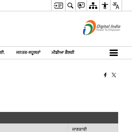
ਈ.
ਜਨਤਕ-ਸਹੂਲਤਾਂ
ਮੀਡੀਆ ਗੈਲਰੀ
ਜਾਣਕਾਰੀ