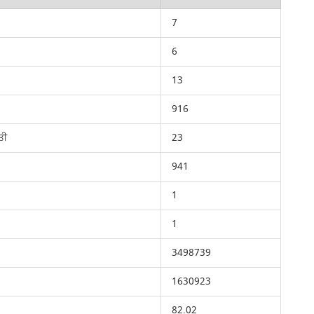
7
6
13
916
ਤੀ
23
941
1
1
3498739
1630923
82.02