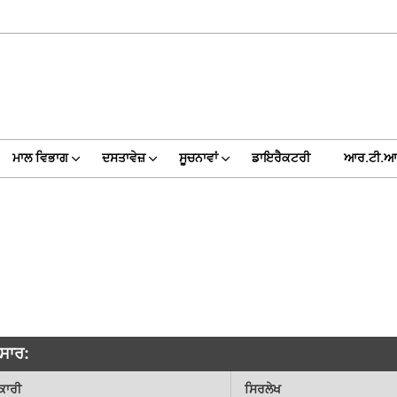
ਮਾਲ ਵਿਭਾਗ
ਦਸਤਾਵੇਜ਼
ਸੂਚਨਾਵਾਂ
ਡਾਇਰੈਕਟਰੀ
ਆਰ.ਟੀ.ਆ
ੁਸਾਰ:
ਕਾਰੀ
ਸਿਰਲੇਖ